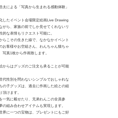
浩太による「写真から生まれる感動体験」
。
たイベント会場限定絵画Live Drawing
ながら、家族の前でしか見せてくれないリ
性的な表情もリクエスト可能に。
からこその生きた線で、なかなかイベント
のお客様やお空組さん、わんちゃん猫ちゃ
、写真1枚から作画致します。
絵からはグッズのご注文も承ることが可能
世代性別を問わないシンプルでおしゃれな
ちの子グッズは、過去に作画した絵との組
り頂けます。
を一気に載せたり、兄弟わんこの全員参
夢の組み合わせアイテムも実現します。
世界に一つの宝物は、プレゼントにもご好