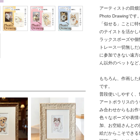
アーティストの田畑
Photo Drawingです
「似せる」ことに特化し
のテイストを活かし
ラックスポーズや個
トレース一切無しだ
に参加できない遠方
ん以外のペットなど
もちろん、作画した
です。
普段使いしやすく、
アートポラリスのう
み合わせからもお作
色々なポーズや表情
加、お空組さんとの
絵だからこそできる