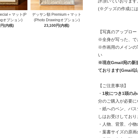
評頂いていおります
(※グッズの作成に
cial＋マット(P
デッサン額 Premium＋マット
wingオプション)
(Photo Drawingオプション)
50円(内税)
23,100円(内税)
【写真のアップロー
※全身が写った、で
※作画用のメインの
い
※現在Gmail宛の
ております(Gmai
【ご注意事項】
・
1枚につき1頭の
分のご購入が必要に
・紙へのペン、パス
しはお受けしており
・人物、背景、小物
・葉書サイズの原画