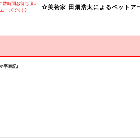
信に数時間お待ち頂い
☆美術家 田畑浩太によるペットア
スムーズです)※
マ字表記)