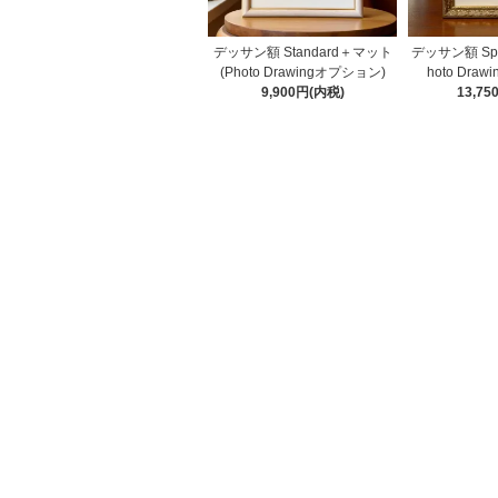
デッサン額 Standard＋マット
デッサン額 Spe
(Photo Drawingオプション)
hoto Dra
9,900円(内税)
13,7