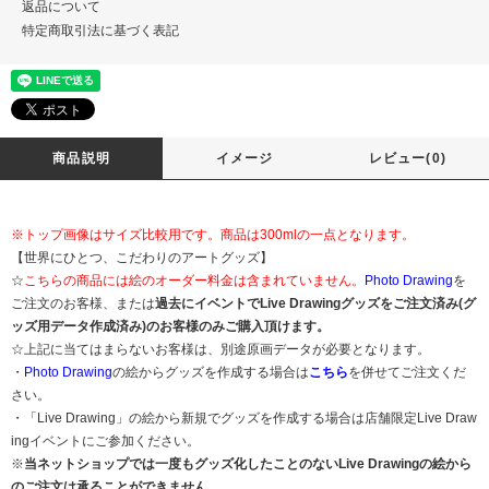
返品について
特定商取引法に基づく表記
商品説明
イメージ
レビュー(0)
※トップ画像はサイズ比較用です。商品は300mlの一点となります。
【世界にひとつ、こだわりのアートグッズ】
☆
こちらの商品には絵のオーダー料金は含まれていません。
Photo Drawing
を
ご注文のお客様、または
過去にイベントでLive Drawingグッズをご注文済み(グ
ッズ用データ作成済み)のお客様のみご購入頂けます。
☆上記に当てはまらないお客様は、別途原画データが必要となります。
・
Photo Drawing
の絵からグッズを作成する場合は
こちら
を併せてご注文くだ
さい。
・「Live Drawing」の絵から新規でグッズを作成する場合は店舗限定Live Draw
ingイベントにご参加ください。
※
当ネットショップでは一度もグッズ化したことのないLive Drawingの絵から
のご注文は承ることができません。