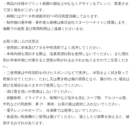
・商品の仕様やプリント範囲の都合上やむなくデザインをアレンジ、変更させ
て頂く場合がございます。
・納期にはデータ作成後30日〜45日程度頂戴しております。
・制作物の著作権・著作者人格権は株式会社スターリーナイトに帰属します。
無断での改変 及び商用利用はご遠慮くださいませ。
お取り扱い上の注意点
・使用前に本体及びフタを中性洗剤でよく洗浄してください。
・本体内側を漂白する際は、塩素系漂白剤を使用しないでください。また漂白
剤が本体外側に付着すると塗装が剥がれるおそれがありますのでご注意くださ
い。
・ご使用後は中性洗剤を付けたスポンジなどで洗浄し、水気をよく拭き取って
乾燥させてください。たわし又は磨き粉は傷の原因となり、傷が付いた 場合は
錆びる場合がありますので使用しないでください。
・浸け置き洗いや煮沸はしないでください。
・炭酸飲料、ドライアイス、味噌汁など塩分を含む スープ類、アルコール類、
牛乳などの乳飲料、果 汁・果肉・お茶の葉は絶対に入れないでください。
・電子レンジやオーブン、冷凍庫では使用しないでください。
・食器洗い乾燥機のご使用は避けてください。 落としたり衝撃を加えると、破
損するおそれがあります。