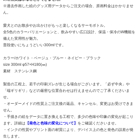
※過去作画した絵のグッズ用データからご注文の場合、原画料金はかかりませ
ん。
愛犬とのお散歩やお出かけがもっと楽しくなるサーモボトル。
全5色のカラーバリエーションと、飲みやすい広口設計、保温・保冷のW機能を
備えた実用性が魅力。
普段使いにちょうどいい300mlです。
カラー/ホワイト・ベージュ・ブルー・ネイビー・ブラック
size 300ml φ57×H180(㎜)
素材 ステンレス鋼
製造の工程上、若干の印刷ズレが生じる場合がございます。「必ず中央」や
「端ギリギリ」などの厳密な位置合わせは行えませんのでご了承くださいま
せ。
・オーダーメイドの性質上ご注文後の返品、キャンセル、変更はお受けできま
せん。
・手描きの絵をデータに置き換える工程で、多少の色味や印象の変化が起こり
ます。詳細は
【発色と色味の変化について】
をご確認くださいませ。
・インクの性質やプリント面の材質により、デバイス上の色と発色の誤差が発
生します。