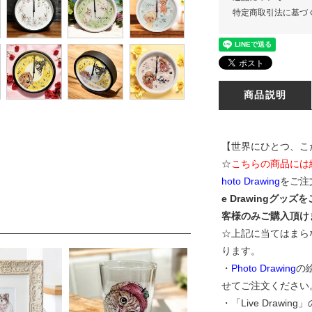
特定商取引法に基づ
商品説明
【世界にひとつ、こ
☆
こちらの商品には
hoto Drawing
をご注
e Drawingグッ
客様のみご購入頂け
☆上記に当てはまら
ります。
・
Photo Drawing
の
せてご注文ください
・「Live Draw