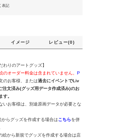
く表記
イメージ
レビュー(0)
だわりのアートグッズ】
絵のオーダー料金は含まれていません。
P
文のお客様、または
過去にイベントでLiv
ズをご注文済み(グッズ用データ作成済み)のお
ます。
ないお客様は、別途原画データが必要とな
絵からグッズを作成する場合は
こちら
を併
。
ing」の絵から新規でグッズを作成する場合は店