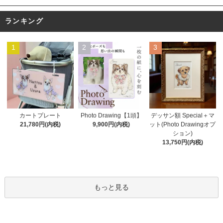
ランキング
1
2
3
Photo Drawing【1頭】
カートプレート
デッサン額 Special＋マ
9,900円(内税)
21,780円(内税)
ット(Photo Drawingオプ
ション)
13,750円(内税)
もっと見る