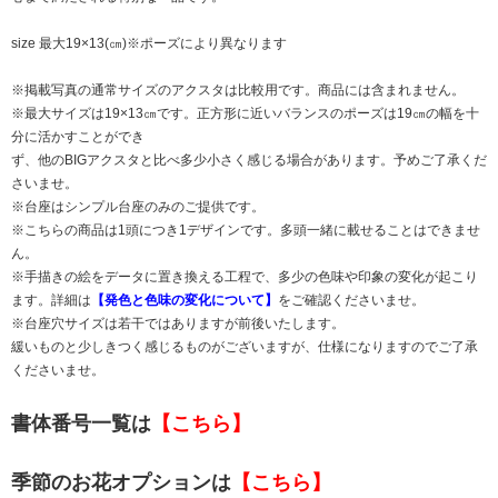
size 最大19×13(㎝)※ポーズにより異なります
※掲載写真の通常サイズのアクスタは比較用です。商品には含まれません。
※最大サイズは19×13㎝です。正方形に近いバランスのポーズは19㎝の幅を十
分に活かすことができ
ず、他のBIGアクスタと比べ多少小さく感じる場合があります。予めご了承くだ
さいませ。
※台座はシンプル台座のみのご提供です。
※こちらの商品は1頭につき1デザインです。多頭一緒に載せることはできませ
ん。
※手描きの絵をデータに置き換える工程で、多少の色味や印象の変化が起こり
ます。詳細は
【発色と色味の変化について】
をご確認くださいませ。
※台座穴サイズは若干ではありますが前後いたします。
緩いものと少しきつく感じるものがございますが、仕様になりますのでご了承
くださいませ。
書体番号一覧は
【こちら】
季節のお花オプションは
【こちら】