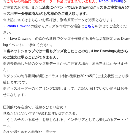
☆
こちらの商品には絵のオーダー料金は含まれていません。
Photo Drawing
を
ご注文のお客様、または
過去にイベントでLive Drawingグッズをご注文済み(グ
ッズ用データ作成済み)のお客様のみご購入頂けます。
☆上記に当てはまらないお客様は、別途原画データが必要となります。
・
Photo Drawing
の絵からグッズを作成する場合は
こちら
を併せてご注文くだ
さい。
・「Live Drawing」の絵から新規でグッズを作成する場合は店舗限定Live Draw
ingイベントにご参加ください。
※
当ネットショップでは一度もグッズ化したことのないLive Drawingの絵から
のご注文は承ることができません。
※過去作画した絵のグッズ用データからご注文の場合、原画料金はかかりませ
ん。
※グッズの制作期間(納期)はイラスト制作後概ね30〜45日(ご注文状況により前
後します)です。
※グッズオーダーのヒアリングに関しまして、ご記入頂けていない箇所はお任
せになります。
圧倒的な存在感で、視線をひとり占め！
見るたびに“だいすき”が溢れ出すBIGアクスタ。
「うちの子のいる幸せ」を感じられる、インテリアとしても楽しめるアートピ
ース。
心まで満たされる特別な一品です。