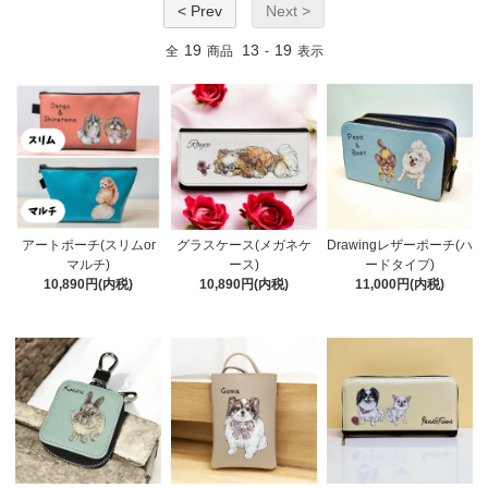
< Prev
Next >
19
13
19
全
商品
-
表示
アートポーチ(スリムor
グラスケース(メガネケ
Drawingレザーポーチ(ハ
マルチ)
ース)
ードタイプ)
10,890円(内税)
10,890円(内税)
11,000円(内税)